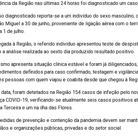
ência da Região nas últimas 24 horas foi diagnosticado um caso
so diagnosticado reporta-se a um indivíduo do sexo masculino, 
o Miguel a 30 de junho, proveniente de ligação aérea com o terri
a 1 de julho.
gada à Região, o referido indivíduo apresentou teste de despis
 a análise realizada ao sexto dia produzido resultado positivo.
mo apresenta situação clínica estável e foram já diligenciados
edimentos definidos para caso confirmado, testagem e vigilânci
rês pessoas com quem viajou e coabita desde que chegou à Regi
à data, foram detetados na Região 154 casos de infeção pelo n
a COVID-19, verificando-se atualmente seis casos positivos ati
ha Terceira e um na ilha das Flores.
edidas de prevenção e contenção da pandemia devem ser mantid
ãos e organizações públicas, privadas e do setor social.