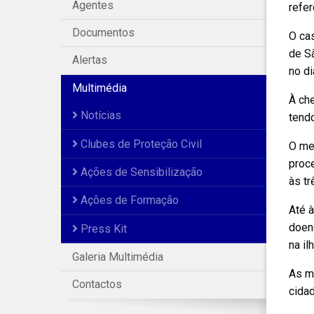
Agentes
refer
Documentos
O ca
de Sã
Alertas
no di
Multimédia
À che
Notícias
tendo
Clubes de Proteção Civil
O mes
proc
Ações de Sensibilização
às t
Ações de Formação
Até 
doenç
Press Kit
na il
Galeria Multimédia
As m
Contactos
cidad