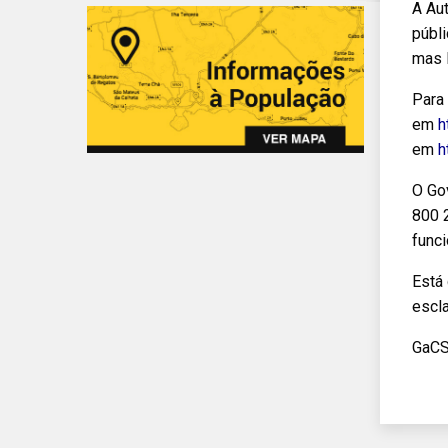
A Au
públi
mas l
Para
em
h
em
h
O Go
800 2
func
Está
escl
GaC