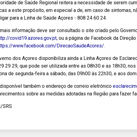
toridade de Saúde Regional reitera a necessidade de serem cu
cas a este propósito, em especial a de, em caso de sintomas, n
igar para a Linha de Saúde Açores - 808 24 60 24.
 mais informação deve ser consultado o site criado pelo Govern
ttp://covid19.azores.gov.pt
, ou a página de Facebook da Direção
ttps://www.facebook.com/DirecaoSaudeAcores/
.
verno dos Açores disponibiliza ainda a Linha Açores de Escla
9 29 29, que pode ser utilizada entre as 08h30 e as 18h30, nos 
iona de segunda-feira a sábado, das 09h00 às 22h30, e aos dom
 disponível também o endereço de correio eletrónico
esclarecim
arecimentos sobre as medidas adotadas na Região para fazer fa
S/SRS