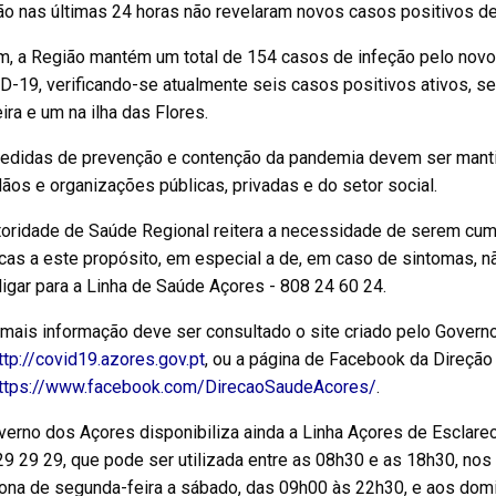
ão nas últimas 24 horas não revelaram novos casos positivos d
m, a Região mantém um total de 154 casos de infeção pelo nov
-19, verificando-se atualmente seis casos positivos ativos, sen
ira e um na ilha das Flores.
edidas de prevenção e contenção da pandemia devem ser mantid
ãos e organizações públicas, privadas e do setor social.
toridade de Saúde Regional reitera a necessidade de serem cu
cas a este propósito, em especial a de, em caso de sintomas, n
igar para a Linha de Saúde Açores - 808 24 60 24.
 mais informação deve ser consultado o site criado pelo Govern
ttp://covid19.azores.gov.pt
, ou a página de Facebook da Direção
ttps://www.facebook.com/DirecaoSaudeAcores/
.
verno dos Açores disponibiliza ainda a Linha Açores de Escla
9 29 29, que pode ser utilizada entre as 08h30 e as 18h30, nos 
iona de segunda-feira a sábado, das 09h00 às 22h30, e aos dom