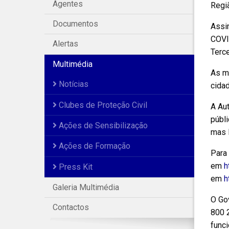
Agentes
Regi
Documentos
Assi
COVID
Alertas
Terce
Multimédia
As m
Notícias
cidad
Clubes de Proteção Civil
A Au
públi
Ações de Sensibilização
mas l
Ações de Formação
Para
em
h
Press Kit
em
h
Galeria Multimédia
O Go
Contactos
800 2
func