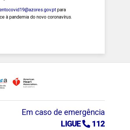
entocovid19@azores.gov.pt
para
ce à pandemia do novo coronavírus.
Em caso de emergência
LIGUE
112