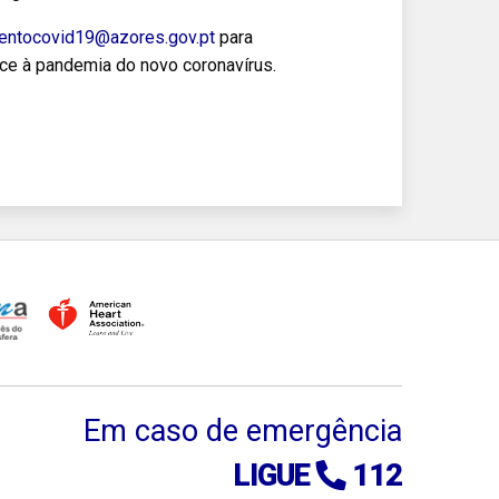
entocovid19@azores.gov.pt
para
ce à pandemia do novo coronavírus.
Em caso de emergência
LIGUE
112