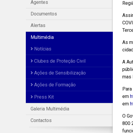
Agentes
Regi
Documentos
Assi
COVID
Alertas
Terce
Multimédia
As m
Notícias
cidad
Clubes de Proteção Civil
A Au
públi
Ações de Sensibilização
mas l
Ações de Formação
Para
em
h
Press Kit
em
h
Galeria Multimédia
O Go
Contactos
800 2
func