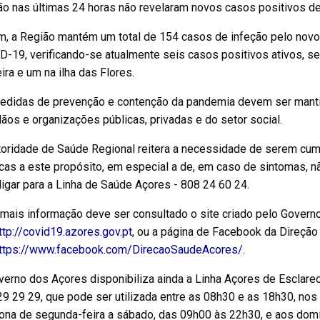
ão nas últimas 24 horas não revelaram novos casos positivos d
m, a Região mantém um total de 154 casos de infeção pelo nov
-19, verificando-se atualmente seis casos positivos ativos, sen
ira e um na ilha das Flores.
edidas de prevenção e contenção da pandemia devem ser mantid
ãos e organizações públicas, privadas e do setor social.
toridade de Saúde Regional reitera a necessidade de serem cu
cas a este propósito, em especial a de, em caso de sintomas, n
igar para a Linha de Saúde Açores - 808 24 60 24.
 mais informação deve ser consultado o site criado pelo Govern
ttp://covid19.azores.gov.pt
, ou a página de Facebook da Direção
ttps://www.facebook.com/DirecaoSaudeAcores/
.
verno dos Açores disponibiliza ainda a Linha Açores de Escla
9 29 29, que pode ser utilizada entre as 08h30 e as 18h30, nos 
iona de segunda-feira a sábado, das 09h00 às 22h30, e aos dom