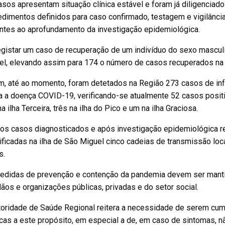
sos apresentam situação clínica estável e foram já diligencia
edimentos definidos para caso confirmado, testagem e vigilânc
entes ao aprofundamento da investigação epidemiológica.
gistar um caso de recuperação de um indivíduo do sexo masculi
el, elevando assim para 174 o número de casos recuperados na
m, até ao momento, foram detetados na Região 273 casos de in
 a doença COVID-19, verificando-se atualmente 52 casos positiv
na ilha Terceira, três na ilha do Pico e um na ilha Graciosa.
os casos diagnosticados e após investigação epidemiológica r
ificadas na ilha de São Miguel cinco cadeias de transmissão loc
s.
edidas de prevenção e contenção da pandemia devem ser mantid
ãos e organizações públicas, privadas e do setor social.
toridade de Saúde Regional reitera a necessidade de serem cu
cas a este propósito, em especial a de, em caso de sintomas, n