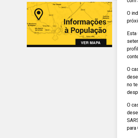
com 3
O ind
próxi
Esta 
setem
prof
cont
O cas
dese
no t
despi
O cas
desem
SARS-
para