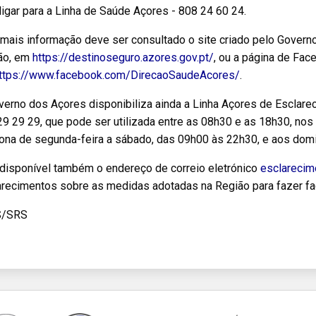
igar para a Linha de Saúde Açores - 808 24 60 24.
 mais informação deve ser consultado o site criado pelo Govern
ão, em
https://destinoseguro.azores.gov.pt/
, ou a página de Fac
ttps://www.facebook.com/DirecaoSaudeAcores/
.
verno dos Açores disponibiliza ainda a Linha Açores de Escla
9 29 29, que pode ser utilizada entre as 08h30 e as 18h30, nos 
iona de segunda-feira a sábado, das 09h00 às 22h30, e aos dom
 disponível também o endereço de correio eletrónico
esclarecim
arecimentos sobre as medidas adotadas na Região para fazer fa
S/SRS