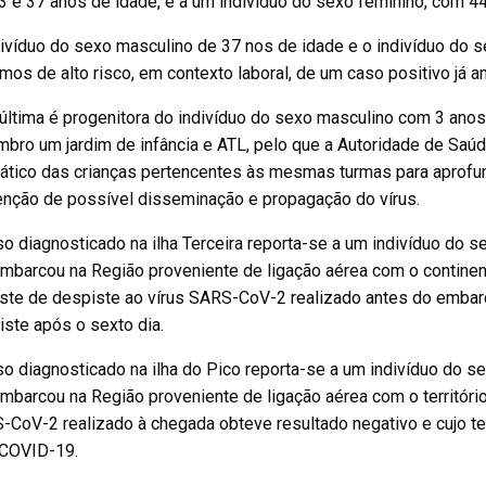
 e 37 anos de idade, e a um indivíduo do sexo feminino, com 44
ivíduo do sexo masculino de 37 nos de idade e o indivíduo do 
mos de alto risco, em contexto laboral, de um caso positivo já a
última é progenitora do indivíduo do sexo masculino com 3 ano
bro um jardim de infância e ATL, pelo que a Autoridade de Saú
ilático das crianças pertencentes às mesmas turmas para aprof
enção de possível disseminação e propagação do vírus.
o diagnosticado na ilha Terceira reporta-se a um indivíduo do 
mbarcou na Região proveniente de ligação aérea com o continen
este de despiste ao vírus SARS-CoV-2 realizado antes do embarq
ste após o sexto dia.
o diagnosticado na ilha do Pico reporta-se a um indivíduo do s
barcou na Região proveniente de ligação aérea com o território 
CoV-2 realizado à chegada obteve resultado negativo e cujo tes
 COVID-19.