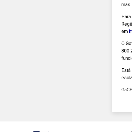
mas l
Para
Regi
em
h
O Go
800 2
func
Está
escl
GaC