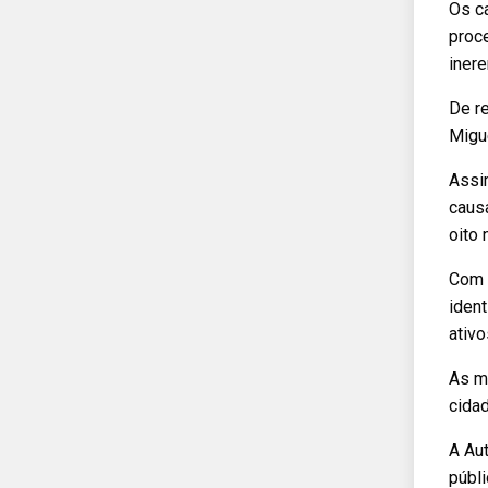
Os ca
proc
iner
De re
Migu
Assi
causa
oito 
Com 
ident
ativo
As m
cidad
A Au
públi