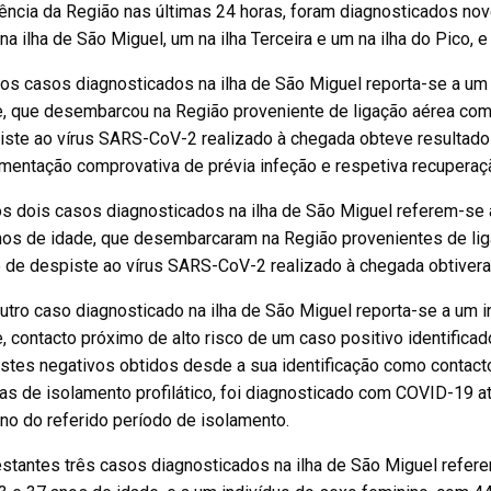
rência da Região nas últimas 24 horas, foram diagnosticados no
na ilha de São Miguel, um na ilha Terceira e um na ilha do Pico,
os casos diagnosticados na ilha de São Miguel reporta-se a um
e, que desembarcou na Região proveniente de ligação aérea com 
ste ao vírus SARS-CoV-2 realizado à chegada obteve resultado 
mentação comprovativa de prévia infeção e respetiva recuperaçã
s dois casos diagnosticados na ilha de São Miguel referem-se 
os de idade, que desembarcaram na Região provenientes de ligaç
 de despiste ao vírus SARS-CoV-2 realizado à chegada obtivera
tro caso diagnosticado na ilha de São Miguel reporta-se a um 
, contacto próximo de alto risco de um caso positivo identific
estes negativos obtidos desde a sua identificação como contac
as de isolamento profilático, foi diagnosticado com COVID-19 a
no do referido período de isolamento.
stantes três casos diagnosticados na ilha de São Miguel refer