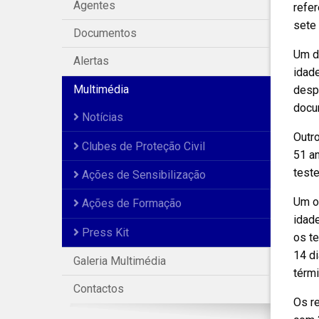
Agentes
refe
sete 
Documentos
Um d
Alertas
idad
Multimédia
despi
docu
Notícias
Outro
Clubes de Proteção Civil
51 an
teste
Ações de Sensibilização
Um ou
Ações de Formação
idade
Press Kit
os t
14 di
Galeria Multimédia
térmi
Contactos
Os re