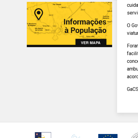
cuida
serv
O Gov
viat
Foram
faci
conc
ambul
acor
GaC