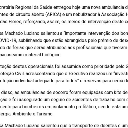
retária Regional da Saúde entregou hoje uma nova ambulância de
ntes de circuito aberto (ARICA) e um nebulizador à Associação 
das Flores, reforçando, assim, os meios de intervenção deste c
sa Machado Luciano salientou a “importante intervenção dos bo
OVID-19, sublinhando que estão abrangidos pelo prémio de dese
do de férias que serão atribuídos aos profissionais que tivera
manusearam material biológico.
teção destes operacionais foi assumida como prioridade pelo Go
oteção Civil, acrescentando que o Executivo realizou um “invest
oteção individual adequado para todos” e reservas para cerca 
 disso, as ambulâncias de socorro foram equipadas com kits de
eção e foi assegurado um seguro de acidentes de trabalho com 
mento para bombeiros em isolamento profilático, sendo esta uma 
ergia, Ambiente e Turismo.
sa Machado Luciano salientou que o transporte de doentes é u