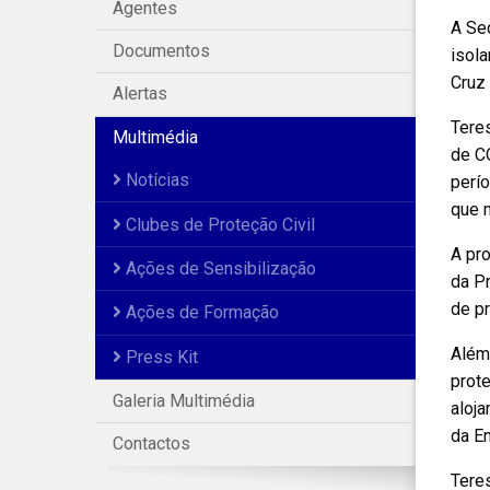
Agentes
A Sec
Documentos
isola
Cruz 
Alertas
Tere
Multimédia
de C
Notícias
perío
que 
Clubes de Proteção Civil
A pro
Ações de Sensibilização
da Pr
de pr
Ações de Formação
Além
Press Kit
prot
Galeria Multimédia
aloja
da En
Contactos
Tere