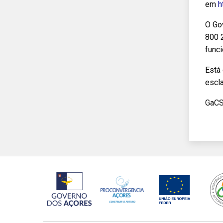
em
h
O Go
800 2
func
Está
escl
GaC