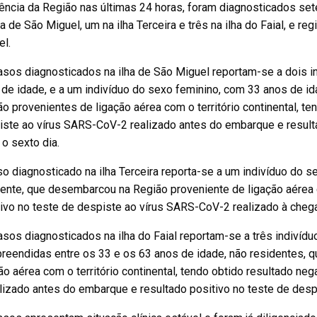
ência da Região nas últimas 24 horas, foram diagnosticados se
ha de São Miguel, um na ilha Terceira e três na ilha do Faial, e r
l.
asos diagnosticados na ilha de São Miguel reportam-se a dois i
 de idade, e a um indivíduo do sexo feminino, com 33 anos de i
o provenientes de ligação aérea com o território continental, te
iste ao vírus SARS-CoV-2 realizado antes do embarque e result
o sexto dia.
o diagnosticado na ilha Terceira reporta-se a um indivíduo do 
ente, que desembarcou na Região proveniente de ligação aérea c
ivo no teste de despiste ao vírus SARS-CoV-2 realizado à cheg
sos diagnosticados na ilha do Faial reportam-se a três indivíd
reendidas entre os 33 e os 63 anos de idade, não residentes,
ão aérea com o território continental, tendo obtido resultado n
lizado antes do embarque e resultado positivo no teste de desp