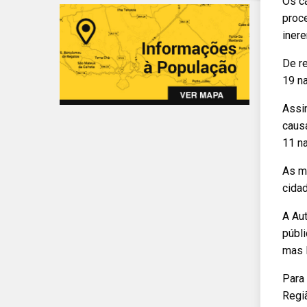
Os ca
proc
iner
De r
19 na
Assi
causa
11 na
As m
cidad
A Au
públi
mas l
Para
Regi