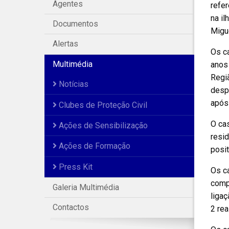
Agentes
refer
na il
Documentos
Migue
Alertas
Os c
Multimédia
anos
Regiã
Notícias
desp
após 
Clubes de Proteção Civil
O cas
Ações de Sensibilização
resid
Ações de Formação
posit
Press Kit
Os ca
comp
Galeria Multimédia
ligaç
Contactos
2 rea