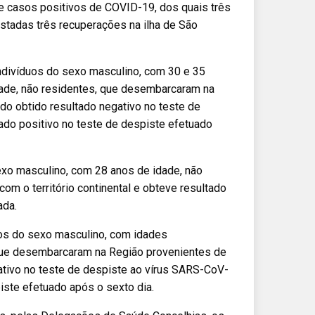
te casos positivos de COVID-19, dos quais três
egistadas três recuperações na ilha de São
ndivíduos do sexo masculino, com 30 e 35
dade, não residentes, que desembarcaram na
ndo obtido resultado negativo no teste de
ado positivo no teste de despiste efetuado
sexo masculino, com 28 anos de idade, não
om o território continental e obteve resultado
ada.
uos do sexo masculino, com idades
 que desembarcaram na Região provenientes de
egativo no teste de despiste ao vírus SARS-CoV-
iste efetuado após o sexto dia.