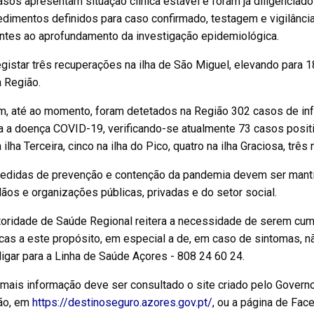
sos apresentam situação clínica estável e foram já diligencia
edimentos definidos para caso confirmado, testagem e vigilânc
entes ao aprofundamento da investigação epidemiológica.
egistar três recuperações na ilha de São Miguel, elevando par
 Região.
m, até ao momento, foram detetados na Região 302 casos de in
 a doença COVID-19, verificando-se atualmente 73 casos positiv
 ilha Terceira, cinco na ilha do Pico, quatro na ilha Graciosa, três 
edidas de prevenção e contenção da pandemia devem ser mantid
ãos e organizações públicas, privadas e do setor social.
toridade de Saúde Regional reitera a necessidade de serem cu
cas a este propósito, em especial a de, em caso de sintomas, n
igar para a Linha de Saúde Açores - 808 24 60 24.
 mais informação deve ser consultado o site criado pelo Govern
ão, em
https://destinoseguro.azores.gov.pt/
, ou a página de Fac