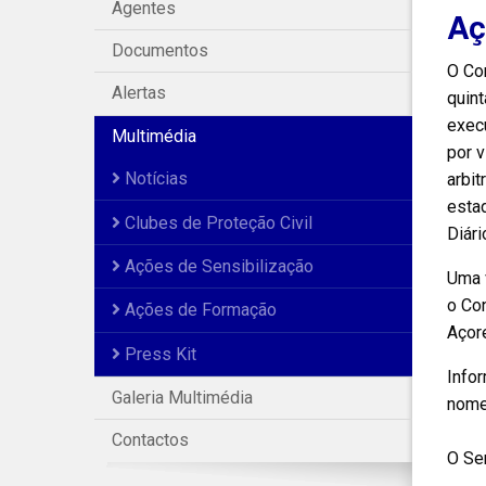
Agentes
Aç
Documentos
O Con
Alertas
quin
execu
Multimédia
por v
Notícias
arbit
estad
Clubes de Proteção Civil
Diári
Ações de Sensibilização
Uma v
o Con
Ações de Formação
Açore
Press Kit
Info
Galeria Multimédia
nomeo
Contactos
O Sen