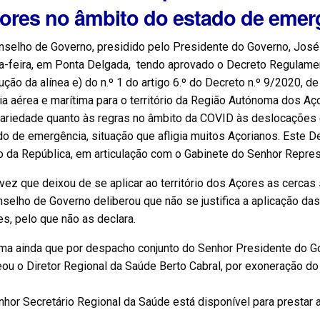
ores no âmbito do estado de emer
selho de Governo, presidido pelo Presidente do Governo, José 
ta-feira, em Ponta Delgada, tendo aprovado o Decreto Regulame
ção da alínea e) do n.º 1 do artigo 6.º do Decreto n.º 9/2020, 
ia aérea e marítima para o território da Região Autónoma dos Aço
rariedade quanto às regras no âmbito da COVID às deslocações 
o de emergência, situação que afligia muitos Açorianos. Este 
o da República, em articulação com o Gabinete do Senhor Repres
ez que deixou de se aplicar ao território dos Açores as cercas 
selho de Governo deliberou que não se justifica a aplicação da
s, pelo que não as declara.
rma ainda que por despacho conjunto do Senhor Presidente do G
u o Diretor Regional da Saúde Berto Cabral, por exoneração do
hor Secretário Regional da Saúde está disponível para prestar 