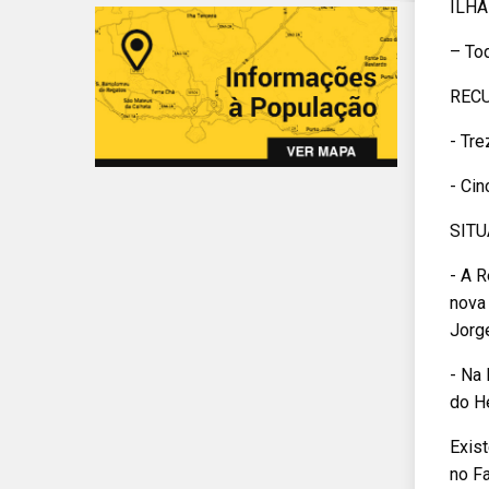
ILHA
– To
REC
- Tre
- Cin
SITU
- A 
nova 
Jorge
- Na 
do H
Exist
no Fa