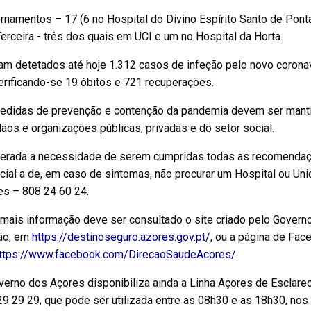
ernamentos – 17 (6 no Hospital do Divino Espírito Santo de Pont
Terceira - três dos quais em UCI e um no Hospital da Horta.
ram detetados até hoje 1.312 casos de infeção pelo novo coron
erificando-se 19 óbitos e 721 recuperações.
edidas de prevenção e contenção da pandemia devem ser mantid
ãos e organizações públicas, privadas e do setor social.
iterada a necessidade de serem cumpridas todas as recomendaçõ
ial a de, em caso de sintomas, não procurar um Hospital ou Uni
es – 808 24 60 24.
 mais informação deve ser consultado o site criado pelo Govern
ão, em
https://destinoseguro.azores.gov.pt/
, ou a página de Fac
ttps://www.facebook.com/DirecaoSaudeAcores/
.
verno dos Açores disponibiliza ainda a Linha Açores de Escla
9 29 29, que pode ser utilizada entre as 08h30 e as 18h30, nos 