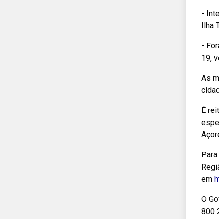
- Int
Ilha 
- Fo
19, v
As m
cidad
É re
espec
Açor
Para
Regi
em
h
O Go
800 2