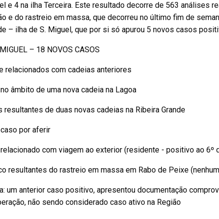
l e 4 na ilha Terceira. Este resultado decorre de 563 análises r
ão e do rastreio em massa, que decorreu no último fim de seman
e – ilha de S. Miguel, que por si só apurou 5 novos casos positi
MIGUEL – 18 NOVOS CASOS
e relacionados com cadeias anteriores
 no âmbito de uma nova cadeia na Lagoa
s resultantes de duas novas cadeias na Ribeira Grande
caso por aferir
relacionado com viagem ao exterior (residente - positivo ao 6º d
nco resultantes do rastreio em massa em Rabo de Peixe (nenhum
a: um anterior caso positivo, apresentou documentação comprova
peração, não sendo considerado caso ativo na Região