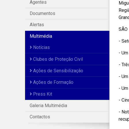
Agentes
Migue
Regi
Documentos
Grand
Alertas
SÃO 
Multimédia
- Set
Notícias
- Um
Clubes de Proteção Civil
- Trê
Ações de Sensibilização
- Um 
Ações de Formação
- Um 
Press Kit
- Ci
Galeria Multimédia
- Not
Contactos
recu