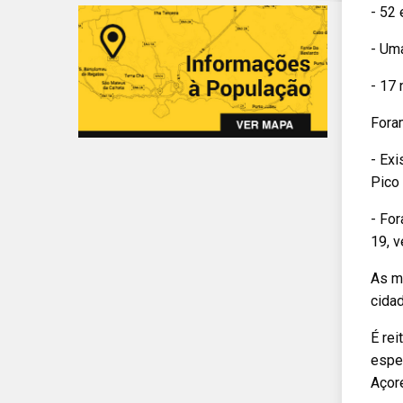
- 52 
- Uma
- 17 
Foram
- Exi
Pico 
- Fo
19, v
As m
cidad
É re
espec
Açor