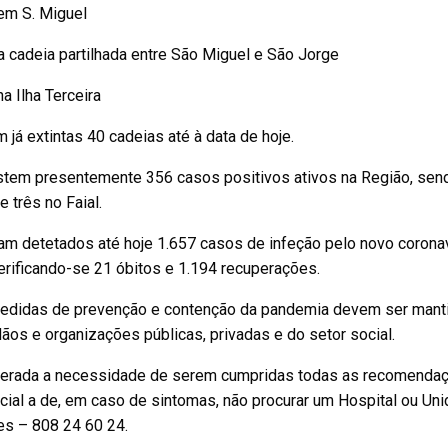
em S. Miguel
 cadeia partilhada entre São Miguel e São Jorge
na Ilha Terceira
 já extintas 40 cadeias até à data de hoje.
stem presentemente 356 casos positivos ativos na Região, sendo
e três no Faial.
ram detetados até hoje 1.657 casos de infeção pelo novo coron
erificando-se 21 óbitos e 1.194 recuperações.
edidas de prevenção e contenção da pandemia devem ser mantid
ãos e organizações públicas, privadas e do setor social.
iterada a necessidade de serem cumpridas todas as recomendaçõ
ial a de, em caso de sintomas, não procurar um Hospital ou Uni
es – 808 24 60 24.