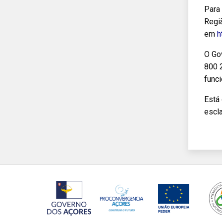
Para
Regiã
em
h
O Go
800 2
func
Está
escl