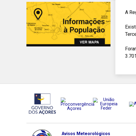
A Reg
Exis
Terce
Foram
3.70
Avisos Meteorológicos