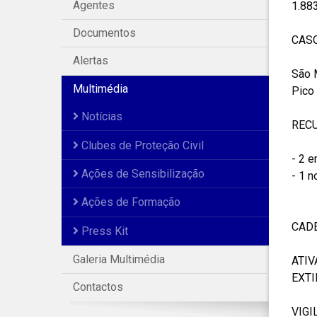
Agentes
1.883
Documentos
CASO
Alertas
São 
Multimédia
Pico
Notícias
RECU
Clubes de Proteção Civil
- 2 
Ações de Sensibilização
- 1 n
Ações de Formação
CADE
Press Kit
Galeria Multimédia
ATIV
EXTI
Contactos
VIGI