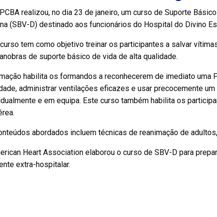
CBA realizou, no dia 23 de janeiro, um curso de Suporte Básic
na (SBV-D) destinado aos funcionários do Hospital do Divino Es
curso tem como objetivo treinar os participantes a salvar vítim
nobras de suporte básico de vida de alta qualidade.
rmação habilita os formandos a reconhecerem de imediato uma P
dade, administrar ventilações eficazes e usar precocemente um 
idualmente e em equipa. Este curso também habilita os partici
érea.
onteúdos abordados incluem técnicas de reanimação de adultos,
erican Heart Association elaborou o curso de SBV-D para prepar
nte extra-hospitalar.