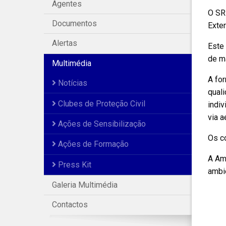
Agentes
O SRP
Documentos
Exter
Alertas
Este 
de ma
Multimédia
A fo
Notícias
quali
Clubes de Proteção Civil
indiv
via a
Ações de Sensibilização
Os c
Ações de Formação
A Am
Press Kit
ambie
Galeria Multimédia
Contactos