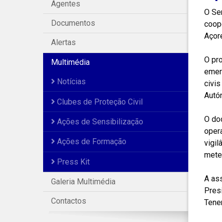
Agentes
O Se
Documentos
coop
Açor
Alertas
O pro
Multimédia
emer
Notícias
civis
Autó
Clubes de Proteção Civil
O do
Ações de Sensibilização
opera
Ações de Formação
vigi
meteo
Press Kit
A as
Galeria Multimédia
Pres
Contactos
Tenen