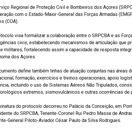
rviço Regional de Proteção Civil e Bombeiros dos Açores (SRP
eração com o Estado-Maior-General das Forças Armadas (EMGFA
es (COA).
tocolo visa formalizar a colaboração entre o SRPCBA e as Força
gências civis, estabelecendo mecanismos de articulação que pr
 e militares, fortalecendo assim a capacidade de resposta inte
noma dos Açores.
cumento define também linhas de atuação conjuntas nas áreas d
cional, formação, exercícios e treinos operacionais, apoio logí
lância, incluindo o uso de Sistemas Aéreos Não Tripulados, con
rológicos extremos, sismovulcânicos e outras ocorrências de pr
sinatura do protocolo decorreu no Palácio da Conceição, em Pon
idente do SRPCBA, Tenente-Coronel Rui Pedro Massa de Andrad
te-General Piloto-Aviador César Paulo da Silva Rodrigues.