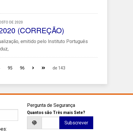
OSTO DE 2020
41/2020 (CORREÇÃO)
alização, emitido pelo Instituto Português
duz,
4
95
96
de 143
Pergunta de Segurança
Quantos são Três mais Sete?
ões: