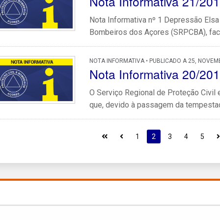
Nota Informativa 21/20
Nota Informativa nº 1 Depressão Elsa
Bombeiros dos Açores (SRPCBA), face
NOTA INFORMATIVA • PUBLICADO A 25, NOVEM
Nota Informativa 20/20
O Serviço Regional de Proteção Civi
que, devido à passagem da tempestade t
1
2
3
4
5